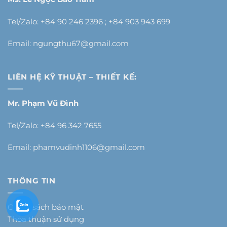
Tel/Zalo: +84 90 246 2396 ; +84 903 943 699
Email:
ngungthu67@gmail.com
LIÊN HỆ KỸ THUẬT – THIẾT KẾ:
Mr. Phạm Vũ Đình
Tel/Zalo: +84 96 342 7655
Email:
phamvudinh1106@gmail.com
THÔNG TIN
Chính sách bảo mật
Thỏa thuận sử dụng