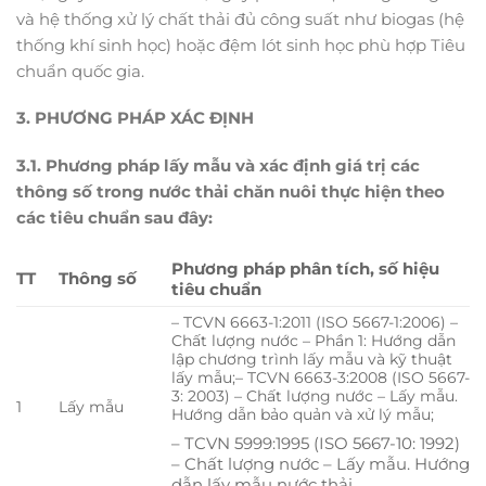
và hệ thống xử lý chất thải đủ công suất như biogas (hệ
thống khí sinh học) hoặc đệm lót sinh học phù hợp Tiêu
chuẩn quốc gia.
3. PHƯƠNG PHÁP XÁC ĐỊNH
3
.1. Phương pháp lấy mẫu và xác định giá trị các
thông số trong nước thải chăn nuôi thực hiện theo
các tiêu chuẩn sau đây:
Phương pháp phân tích, số hiệu
TT
Thông số
tiêu chuẩn
– TCVN 6663-1:2011 (ISO 5667-1:2006) –
Chất lượng nước – Phần 1: Hướng dẫn
lập chương trình lấy mẫu và kỹ thuật
lấy mẫu;– TCVN 6663-3:2008 (ISO 5667-
3: 2003) – Chất lượng nước – Lấy mẫu.
1
Lấy mẫu
Hướng dẫn bảo quản và xử lý mẫu;
– TCVN 5999:1995 (ISO 5667-10: 1992)
– Chất lượng nước – Lấy mẫu. Hướng
dẫn lấy mẫu nước thải.