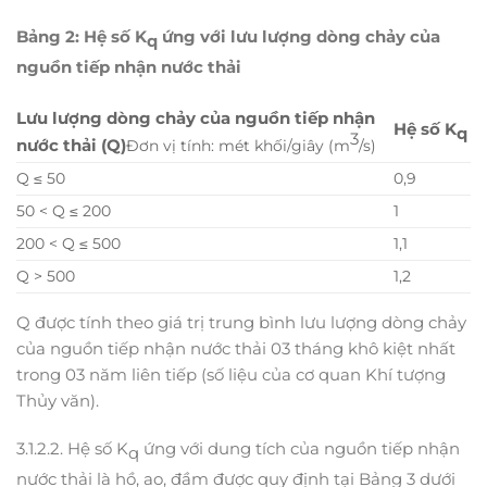
Bảng 2: Hệ số K
ứng với lưu lượng dòng chảy của
q
nguồn tiếp nhận nước thải
Lưu lượng dòng chảy của nguồn tiếp nhận
Hệ số K
q
3
nước thải (Q)
Đơn vị tính: mét khối/giây (m
/s)
Q ≤ 50
0,9
50 < Q ≤ 200
1
200 < Q ≤ 500
1,1
Q > 500
1,2
Q được tính theo giá trị trung bình lưu lượng dòng chảy
của nguồn tiếp nhận nước thải 03 tháng khô kiệt nhất
trong 03 năm liên tiếp (số liệu của cơ quan Khí tượng
Thủy văn).
3.1.2.2. Hệ số K
ứng với dung tích của nguồn tiếp nhận
q
nước thải là hồ, ao, đầm được quy định tại Bảng 3 dưới