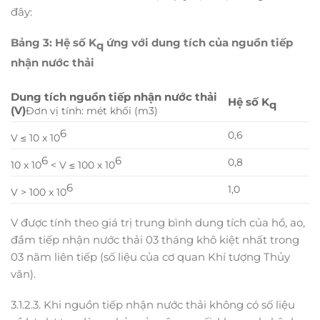
đây:
Bảng 3: Hệ số K
ứng với dung tích của nguồn tiếp
q
nhận nước thải
Dung tích nguồn tiếp nhận nước thải
Hệ số K
q
(V)
Đơn vị tính: mét khối (m3)
6
0,6
V ≤ 10 x 10
6
6
0,8
10 x 10
< V ≤ 100 x 10
6
1,0
V > 100 x 10
V được tính theo giá trị trung bình dung tích của hồ, ao,
đầm tiếp nhận nước thải 03 tháng khô kiệt nhất trong
03 năm liên tiếp (số liệu của cơ quan Khí tượng Thủy
văn).
3.1.2.3. Khi nguồn tiếp nhận nước thải không có số liệu