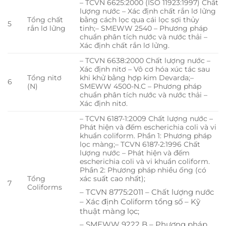
– TCVN 6625:2000 (ISO 11923:1997) Chất
lượng nước – Xác định chất rắn lơ lửng
Tổng chất
bằng cách lọc qua cái lọc sợi thủy
5
rắn lơ lửng
tinh;– SMEWW 2540 – Phương pháp
chuẩn phân tích nước và nước thải –
Xác định chất rắn lơ lửng.
– TCVN 6638:2000 Chất lượng nước –
Xác định nitơ – Vô cơ hóa xúc tác sau
Tổng nitơ
khi khử bằng hợp kim Devarda;–
6
(N)
SMEWW 4500-N.C – Phương pháp
chuẩn phân tích nước và nước thải –
Xác định nitơ.
– TCVN 6187-1:2009 Chất lượng nước –
Phát hiện và đếm escherichia coli và vi
khuẩn coliform. Phần 1: Phương pháp
lọc màng;– TCVN 6187-2:1996 Chất
lượng nước – Phát hiện và đếm
escherichia coli và vi khuẩn coliform.
Phần 2: Phương pháp nhiều ống (có
Tổng
xác suất cao nhất);
7
Coliforms
– TCVN 8775:2011 – Chất lượng nước
– Xác định Coliform tổng số – Kỹ
thuật màng lọc;
– SMEWW 9222 B – Phương pháp