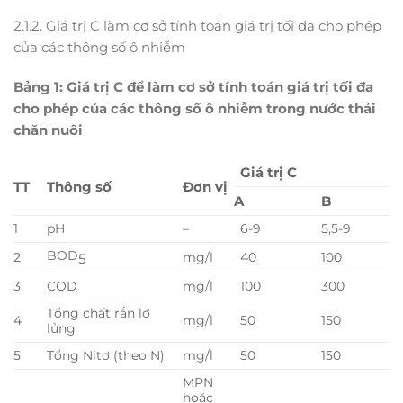
2.1.2. Giá trị C làm cơ sở tính toán giá trị tối đa cho phép
của các thông số ô nhiễm
Bảng 1: Giá trị
C
để làm cơ sở tính toán giá trị tối đa
ch
o
phép của các thông số ô nhiễm trong nước thải
chăn nuôi
Giá trị
C
TT
Thông số
Đơn vị
A
B
1
pH
–
6-9
5,5-9
BOD
5
2
mg/l
40
100
3
COD
mg/l
100
300
Tổng chất rắn lơ
4
mg/l
50
150
lửng
5
Tổng Nitơ (theo N)
mg/l
50
150
MPN
hoặc