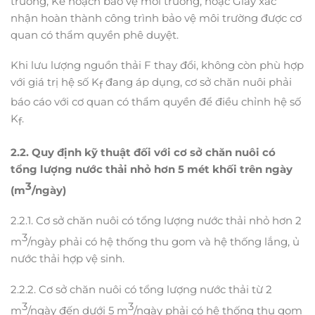
trường, Kế hoạch bảo vệ môi trường, hoặc Giấy xác
nhận hoàn thành công trình bảo vệ môi trường được cơ
quan có thẩm quyền phê duyệt.
Khi lưu lượng nguồn thải F thay đổi, không còn phù hợp
với giá trị hệ số K
đang áp dụng, cơ sở chăn nuôi phải
f
báo cáo với cơ quan có thẩm quyền để điều chỉnh hệ số
K
.
f
2
.2. Quy định kỹ thuật đối với cơ sở chăn nuôi có
tổng lượng nước thải nhỏ hơn 5 mét khối trên ngày
3
(m
/ngày)
2.2.1. Cơ sở chăn nuôi có tổng lượng nước thải nhỏ hơn 2
3
m
/ngày phải có hệ thống thu gom và hệ thống lắng, ủ
nước thải hợp vệ sinh.
2.2.2. Cơ sở chăn nuôi có tổng lượng nước thải từ 2
3
3
m
/ngày đến dưới 5 m
/ngày phải có hệ thống thu gom