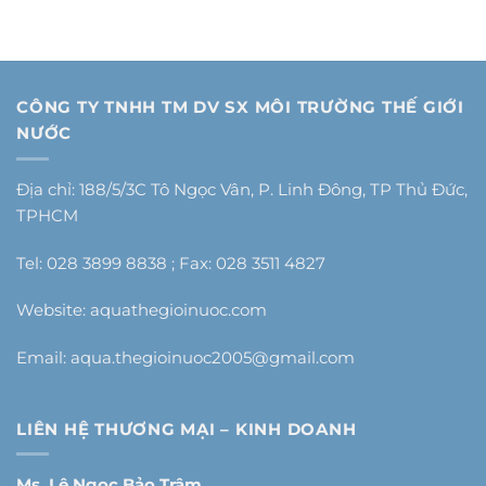
CÔNG TY TNHH TM DV SX MÔI TRƯỜNG THẾ GIỚI
NƯỚC
Địa chỉ: 188/5/3C Tô Ngọc Vân, P. Linh Đông, TP Thủ Đức,
TPHCM
Tel: 028 3899 8838 ; Fax: 028 3511 4827
Website: aquathegioinuoc.com
Email:
aqua.thegioinuoc2005@gmail.com
LIÊN HỆ THƯƠNG MẠI – KINH DOANH
Ms. Lê Ngọc Bảo Trâm