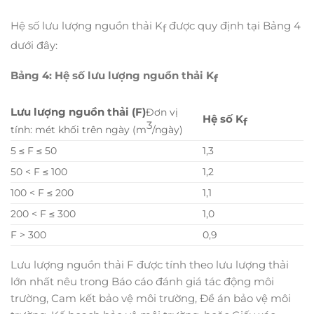
Hệ số lưu lượng nguồn thải K
được quy định tại Bảng 4
f
dưới đây:
Bảng 4: Hệ số lưu lượng nguồn thải K
f
Lưu lượng nguồn thải (F)
Đơn vị
Hệ số K
f
3
tính: mét khối trên ngày (m
/ngày)
5 ≤ F ≤ 50
1,3
50 < F ≤ 100
1,2
100 < F ≤ 200
1,1
200 < F ≤ 300
1,0
F > 300
0,9
Lưu lượng nguồn thải F được tính theo lưu lượng thải
lớn nhất nêu trong Báo cáo đánh giá tác động môi
trường, Cam kết bảo vệ môi trường, Đề án bảo vệ môi