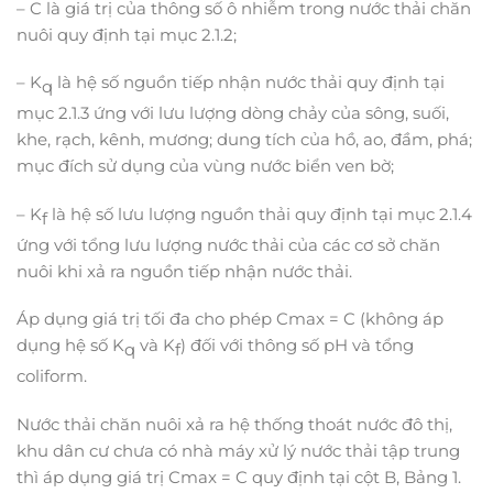
– C là giá trị của thông số ô nhiễm trong nước thải chăn
nuôi quy định tại mục 2.1.2;
– K
là hệ số nguồn tiếp nhận nước thải quy định tại
q
mục 2.1.3 ứng với lưu lượng dòng chảy của sông, suối,
khe, rạch, kênh, mương; dung tích của hồ, ao, đầm, phá;
mục đích sử dụng của vùng nước biển ven bờ;
– K
là hệ số lưu lượng nguồn thải quy định tại mục 2.1.4
f
ứng với tổng lưu lượng nước thải của các cơ sở chăn
nuôi khi xả ra nguồn tiếp nhận nước thải.
Áp dụng giá trị tối đa cho phép Cmax = C (không áp
dụng hệ số K
và K
) đối với thông số pH và tổng
q
f
coliform.
Nước thải chăn nuôi xả ra hệ thống thoát nước đô thị,
khu dân cư chưa có nhà máy xử lý nước thải tập trung
thì áp dụng giá trị Cmax = C quy định tại cột B, Bảng 1.