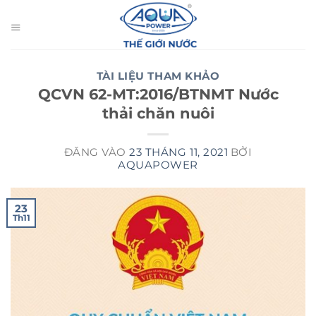
Bỏ
qua
nội
dung
TÀI LIỆU THAM KHẢO
QCVN 62-MT:2016/BTNMT Nước
thải chăn nuôi
ĐĂNG VÀO
23 THÁNG 11, 2021
BỞI
AQUAPOWER
23
Th11