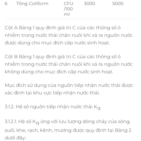
6
Tổng Coliform
CFU
3000
5000
/100
ml
Cột A Bảng 1 quy định giá trị C của các thông số ô
nhiễm trong nước thải chăn nuôi khi xả ra nguồn nước
được dùng cho mục đích cấp nước sinh hoạt.
Cột B Bảng 1 quy định giá trị C của các thông số ô
nhiễm trong nước thải chăn nuôi khi xả ra nguồn nước
không dùng cho mục đích cấp nước sinh hoạt.
Mục đích sử dụng của nguồn tiếp nhận nước thải được
xác định tại khu vực tiếp nhận nước thải.
3.1.2. Hệ số nguồn tiếp nhận nước thải K
q
3.1.2.1. Hệ số K
ứng với lưu lượng dòng chảy của sông,
q
suối, khe, rạch, kênh, mương được quy định tại Bảng 2
dưới đây: