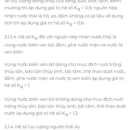
về lưu lượng dòng chảy của sông, suối, khe, rạch, kênh,
mương thì áp dụng giá trị hệ số K
= 0,9; nguồn tiếp
q
nhận nước thải là hồ, ao, đầm không có số liệu về dung
tích thì áp dụng giá trị hệ số K
= 0,6.
q
3.1.2.4. Hệ số K
đối với nguồn tiếp nhận nước thải là
q
vùng nước biển ven bờ, đầm, phá nước mặn và nước lợ
ven biển.
Vùng nước biển ven bờ dùng cho mục đích nuôi trồng
thủy sản, bảo tồn thủy sinh, bãi tắm, thể thao dưới nước,
đầm, phá nước mặn và nước lợ ven biển áp dụng giá trị
hệ số K
= 1.
q
Vùng nước biển ven bờ không dùng cho mục đích nuôi
trồng thủy sản, bảo tồn thủy sinh, bãi tắm, thể thao dưới
nước áp dụng giá trị hệ số K
= 1,3.
q
2.1.4. Hệ số lưu lượng nguồn thải K
f